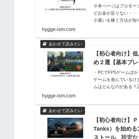
※本ページはプロモー
どお金が足りない・・
小遣いを稼ぐ方法が知
んいるでしょう。 ガチ..
hygge-ism.com
【初心者向け】低
め２選【基本プレ
・PCでFPSゲームば
ゲームを遊んでいるけ
ムはどんなのがある？
んなが遊...
hygge-ism.com
【初心者向け】ＰＣ
Tanks）を始
ストール、設定な