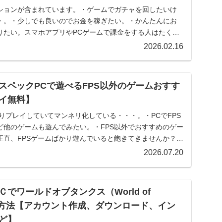
ションが含まれています。・ゲームでガチャを回したいけ
・。・少しでも良いのでお金を稼ぎたい。・かんたんにお
りたい。スマホアプリやPCゲームで課金をする人はたくさ
.
2026.02.16
スペックPCで遊べるFPS以外のゲームおすす
イ無料】
かりプレイしていてマンネリ化している・・・。・PCでFPS
ど他のゲームも遊んでみたい。・FPS以外でおすすめのゲー
正直、FPSゲームばかり遊んでいると飽きてきませんか？み
2026.07.20
でワールドオブタンクス（World of
める方法【アカウント作成、ダウンロード、イン
ど】