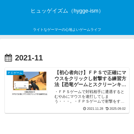
ヒュッゲイズム（hygge-ism）
ライトなゲーマーの心地よいゲームライフ
2021-11
【初心者向け】ＦＰＳで正確にマ
ＰＣゲーム
ウスをクリックし射撃する練習方
法【恐竜ゲームとスクリーンキー
ボードを使用】
・ＦＰＳゲームで対戦相手に遭遇すると
むやみにマウスを連打してしま
う・・・。・ＦＰＳゲームで射撃をする
ときにマウスを握る手に力が入ってしま
2021.11.28
2025.09.02
う。・ＦＰＳではもう少し冷静に射撃で
きるようになりたい。ＰＣでＦＰＳゲー
ムを遊んでいると、そんなふうに思...