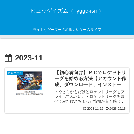
ヒュッゲイズム（hygge-ism）
ライトなゲーマーの心地よいゲームライフ
2023-11
【初心者向け】ＰＣでロケットリ
ＰＣゲーム
ーグを始める方法【アカウント作
成、ダウンロード、インストー
ル、設定など】
・今さらかもだけどロケットリーグをプ
レイしてみたい。・ロケットリーグを調
べてみたけどちょっと情報が古く感じ
る・・・。・そもそもロケットリーグっ
2023.11.12
2026.02.16
てどんなゲーム？ＰＣに限らずゲームを
遊んでいる人なら「ロケットリーグ」と
いうゲームの名前くらいは知...