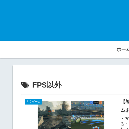
ホー
FPS以外
【
ＰＣゲーム
ム
・P
る・
たい