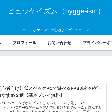
ヒュッゲイズム（hygge-ism）
ライトなゲーマーの心地よいゲームライフ
ム
プロフィール
お問い合わせ
プライバシーポ
初心者向け】低スペックPCで遊べるFPS以外のゲー
おすすめ２選【基本プレイ無料】
CでFPSゲームばかりプレイしていてマンネリ化してい
・・。・PCでFPSゲームを遊んでいるけど他のゲームも遊んでみ
。・FPS以外でおすすめのゲームはどんなのがある？正直、FPS